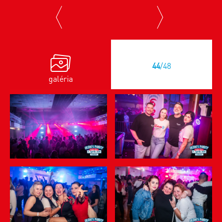
previous
next
44
/48
galéria