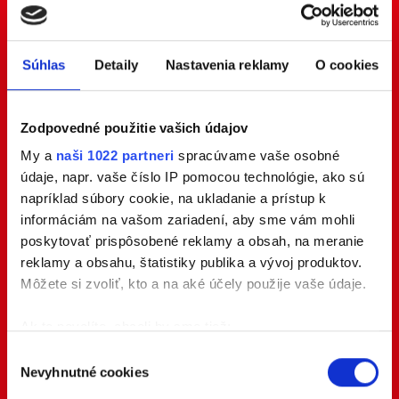
Súhlas
Detaily
Nastavenia reklamy
O cookies
Zodpovedné použitie vašich údajov
My a
naši 1022 partneri
spracúvame vaše osobné
údaje, napr. vaše číslo IP pomocou technológie, ako sú
napríklad súbory cookie, na ukladanie a prístup k
informáciám na vašom zariadení, aby sme vám mohli
poskytovať prispôsobené reklamy a obsah, na meranie
reklamy a obsahu, štatistiky publika a vývoj produktov.
Môžete si zvoliť, kto a na aké účely použije vaše údaje.
Ak to povolíte, chceli by sme tiež:
Zhromažďovať informácie o vašej geografickej
Výber
Nevyhnutné cookies
polohe s presnosťou na niekoľko metrov
súhlasu
Identifikovať vaše zariadenie aktívnym