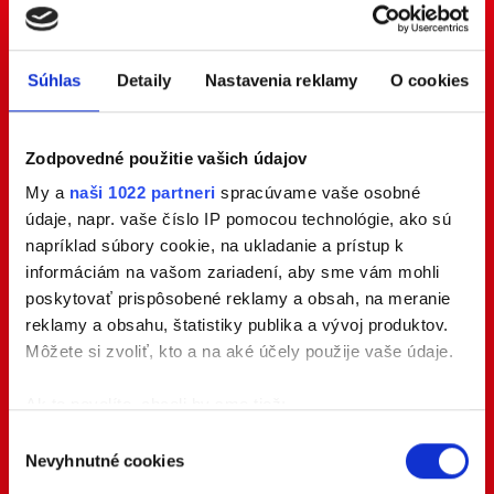
Súhlas
Detaily
Nastavenia reklamy
O cookies
Zodpovedné použitie vašich údajov
My a
naši 1022 partneri
spracúvame vaše osobné
údaje, napr. vaše číslo IP pomocou technológie, ako sú
napríklad súbory cookie, na ukladanie a prístup k
informáciám na vašom zariadení, aby sme vám mohli
poskytovať prispôsobené reklamy a obsah, na meranie
reklamy a obsahu, štatistiky publika a vývoj produktov.
Môžete si zvoliť, kto a na aké účely použije vaše údaje.
Ak to povolíte, chceli by sme tiež:
Zhromažďovať informácie o vašej geografickej
Výber
Nevyhnutné cookies
polohe s presnosťou na niekoľko metrov
súhlasu
Identifikovať vaše zariadenie aktívnym