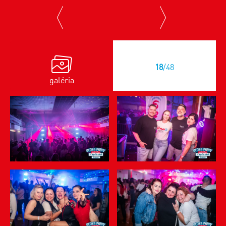
previous
next
18
/48
galéria