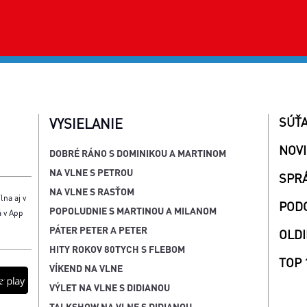
SÚŤ
VYSIELANIE
NOV
DOBRÉ RÁNO S DOMINIKOU A MARTINOM
NA VLNE S PETROU
SPR
NA VLNE S RASŤOM
lna aj v
POD
POPOLUDNIE S MARTINOU A MILANOM
á v App
PÁTER PETER A PETER
OLDI
HITY ROKOV 80TYCH S FLEBOM
TOP 
VÍKEND NA VLNE
VÝLET NA VLNE S DIDIANOU
TALKSHOW NA VLNE S DIDIANOU