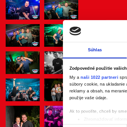
Súhlas
Zodpovedné použitie vašich
My a
naši 1022 partneri
spra
súbory cookie, na ukladanie
reklamy a obsah, na meranie 
použije vaše údaje.
Ak to povolíte, chceli by sme 
Zhromažďovať informá
Identifikovať vaše za