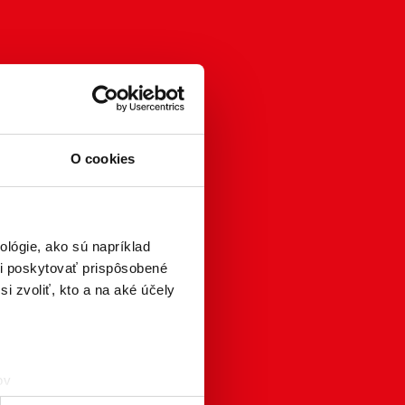
O cookies
lógie, ako sú napríklad
i poskytovať prispôsobené
i zvoliť, kto a na aké účely
ov
čky prstov).