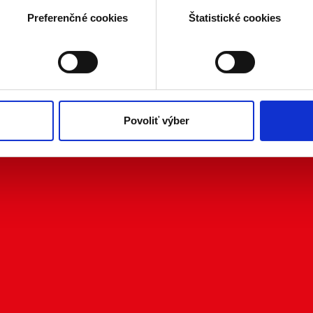
a spracúvajú vaše osobné údaje, nájdete v časti s
vašimi nasta
Preferenčné cookies
Štatistické cookies
olať cez Vyhlásenie o používaní súborov cookie.
kies. Aktívnym nastavením nám udelíte súhlas s využívaním št
 cielenia a personalizácie obsahu reklamy. Tento súhlas môžete
elili opätovným vyvolaním tejto cookie lišty cez nastavenia o
nosť spracúvania vychádzajúceho zo súhlasu pred jeho odvolan
Povoliť výber