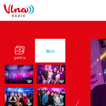
30
/48
galéria
previous