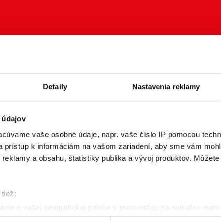
Detaily
Nastavenia reklamy
 údajov
cúvame vaše osobné údaje, napr. vaše číslo IP pomocou techno
 a prístup k informáciám na vašom zariadení, aby sme vám mohl
reklamy a obsahu, štatistiky publika a vývoj produktov. Môžete s
tiež:
cie o vašej geografickej polohe s presnosťou na niekoľko metr
riadenie aktívnym skenovaním konkrétnych charakteristík (odtla