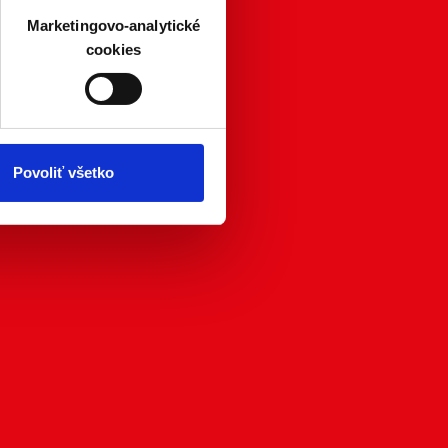
veniami
. Súhlas môžete
Marketingovo-analytické
cookies
atistických a marketingovo-
 kedykoľvek odvolať tak
chrany súkromia. Odvolanie
ím. Viac informácií o
Povoliť všetko