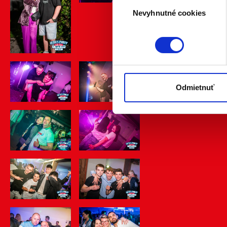
Výber
Viac informácií o tom, ako s
Nevyhnutné cookies
súhlasu
kedykoľvek zmeniť alebo odv
Naša webstránka používa coo
analytických cookies na účel
jednoducho ako ste nám ho ud
súhlasu nemá vplyv na zákon
Odmietnuť
cookies.