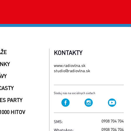
AŽE
KONTAKTY
INKY
www.radiovlna.sk
studio@radiovlna.sk
ÁVY
CASTY
Sleduj nás na sociálnych sieťach
ES PARTY
1000 HITOV
0908 704 704
SMS:
0908 704 704
WhatsApp: