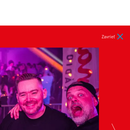
Zavrieť
nex