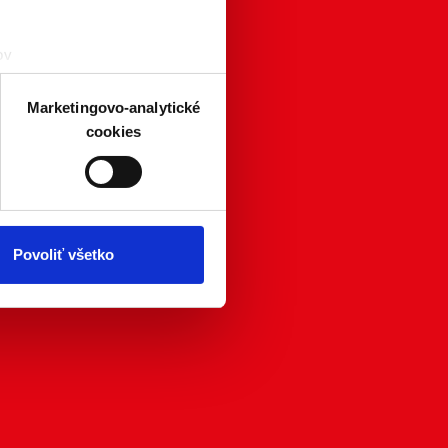
ov
čky prstov).
veniami
. Súhlas môžete
Marketingovo-analytické
cookies
atistických a marketingovo-
 kedykoľvek odvolať tak
chrany súkromia. Odvolanie
ím. Viac informácií o
Povoliť všetko