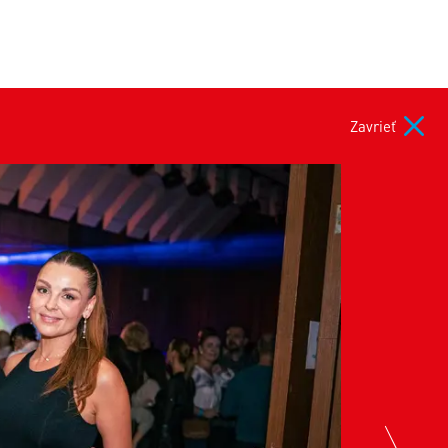
Zavrieť
nex