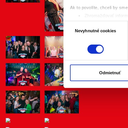
Ak to povolíte, chceli by sme 
Zhromažďovať informá
Identifikovať vaše za
Výber
Viac informácií o tom, ako s
Nevyhnutné cookies
súhlasu
kedykoľvek zmeniť alebo odv
Naša webstránka používa coo
analytických cookies na účel
jednoducho ako ste nám ho ud
súhlasu nemá vplyv na zákon
Odmietnuť
cookies.