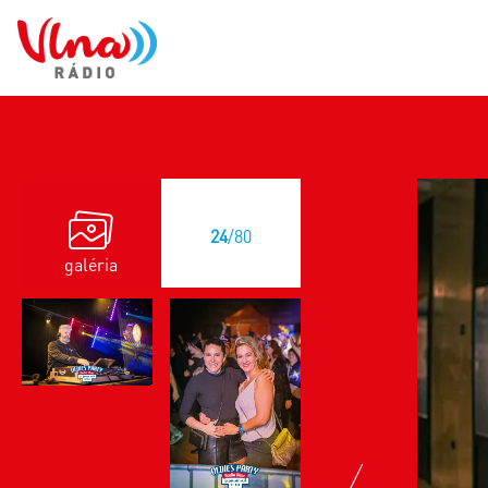
24
/80
galéria
previous