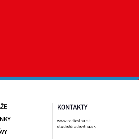
AŽE
KONTAKTY
INKY
www.radiovlna.sk
studio@radiovlna.sk
ÁVY