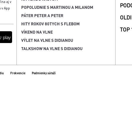
lna aj v
POD
POPOLUDNIE S MARTINOU A MILANOM
á v App
PÁTER PETER A PETER
OLDI
HITY ROKOV 80TYCH S FLEBOM
TOP 
VÍKEND NA VLNE
VÝLET NA VLNE S DIDIANOU
TALKSHOW NA VLNE S DIDIANOU
diu
Frekvencie
Podmienky súťaží