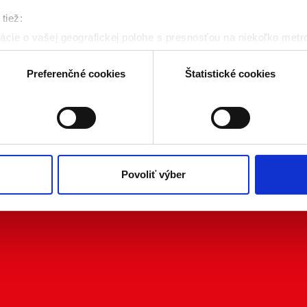
tiež:
cie o vašej geografickej polohe s presnosťou na niekoľko metr
riadenie aktívnym skenovaním konkrétnych charakteristík (odtla
a spracúvajú vaše osobné údaje, nájdete v časti s
vašimi nasta
Preferenčné cookies
Štatistické cookies
olať cez Vyhlásenie o používaní súborov cookie.
kies. Aktívnym nastavením nám udelíte súhlas s využívaním št
 cielenia a personalizácie obsahu reklamy. Tento súhlas môžete
elili opätovným vyvolaním tejto cookie lišty cez nastavenia o
nosť spracúvania vychádzajúceho zo súhlasu pred jeho odvolan
Povoliť výber