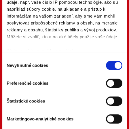
údaje, napr. vaše číslo IP pomocou technológie, ako sú
napríklad súbory cookie, na ukladanie a prístup k
informáciám na vašom zariadení, aby sme vám mohli
poskytovať prispôsobené reklamy a obsah, na meranie
reklamy a obsahu, štatistiky publika a vývoj produktov.
Môžete si zvoliť, kto a na aké účely použije vaše údaje.
Ak to povolíte, chceli by sme tiež:
Zhromažďovať informácie o vašej geografickej
Výber
Nevyhnutné cookies
polohe s presnosťou na niekoľko metrov
súhlasu
Identifikovať vaše zariadenie aktívnym
skenovaním konkrétnych charakteristík (odtlačky
Preferenčné cookies
prstov).
Viac informácií o tom, ako sa spracúvajú vaše osobné
Štatistické cookies
údaje, nájdete v časti s
vašimi nastaveniami
. Súhlas
môžete kedykoľvek zmeniť alebo odvolať cez Vyhlásenie
o používaní súborov cookie.
Marketingovo-analytické cookies
Naša webstránka používa cookies. Aktívnym