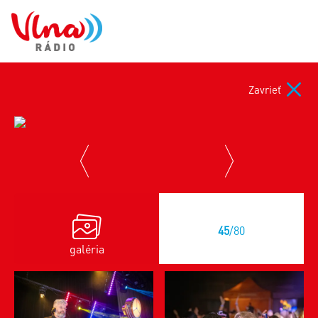
Zavrieť
previous
next
45
/80
galéria