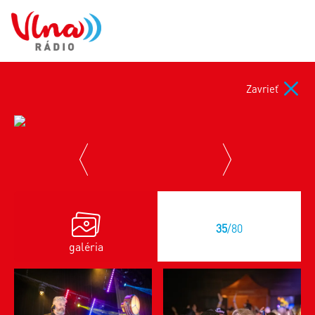
Zavrieť
previous
next
35
/80
galéria