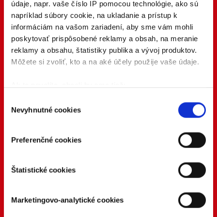
údaje, napr. vaše číslo IP pomocou technológie, ako sú
napríklad súbory cookie, na ukladanie a prístup k
informáciám na vašom zariadení, aby sme vám mohli
poskytovať prispôsobené reklamy a obsah, na meranie
reklamy a obsahu, štatistiky publika a vývoj produktov.
Môžete si zvoliť, kto a na aké účely použije vaše údaje.
Ak to povolíte, chceli by sme tiež:
Zhromažďovať informácie o vašej geografickej
Výber
Nevyhnutné cookies
polohe s presnosťou na niekoľko metrov
súhlasu
Identifikovať vaše zariadenie aktívnym
skenovaním konkrétnych charakteristík (odtlačky
Preferenčné cookies
prstov).
Viac informácií o tom, ako sa spracúvajú vaše osobné
Štatistické cookies
údaje, nájdete v časti s
vašimi nastaveniami
. Súhlas
môžete kedykoľvek zmeniť alebo odvolať cez Vyhlásenie
o používaní súborov cookie.
Marketingovo-analytické cookies
Naša webstránka používa cookies. Aktívnym