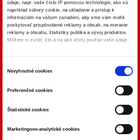
údaje, napr. vaše číslo IP pomocou technológie, ako sú
napríklad súbory cookie, na ukladanie a prístup k
informáciám na vašom zariadení, aby sme vám mohli
poskytovať prispôsobené reklamy a obsah, na meranie
reklamy a obsahu, štatistiky publika a vývoj produktov.
Môžete si zvoliť, kto a na aké účely použije vaše údaje.
Ak to povolíte, chceli by sme tiež:
Zhromažďovať informácie o vašej geografickej
Výber
Nevyhnutné cookies
polohe s presnosťou na niekoľko metrov
súhlasu
Identifikovať vaše zariadenie aktívnym
skenovaním konkrétnych charakteristík (odtlačky
Preferenčné cookies
prstov).
Viac informácií o tom, ako sa spracúvajú vaše osobné
Štatistické cookies
údaje, nájdete v časti s
vašimi nastaveniami
. Súhlas
môžete kedykoľvek zmeniť alebo odvolať cez Vyhlásenie
o používaní súborov cookie.
Marketingovo-analytické cookies
Naša webstránka používa cookies. Aktívnym