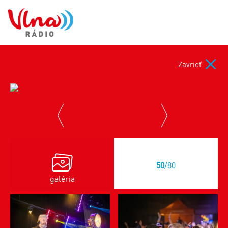
Zavrieť
previous
next
50
/80
galéria