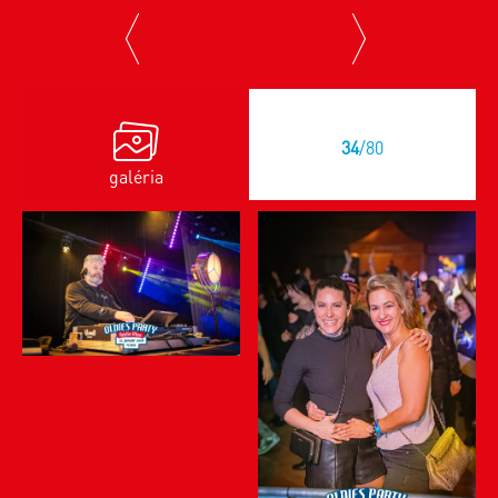
previous
next
34
/80
galéria