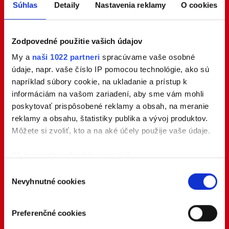
Súhlas
Detaily
Nastavenia reklamy
O cookies
Zodpovedné použitie vašich údajov
My a
naši 1022 partneri
spracúvame vaše osobné
údaje, napr. vaše číslo IP pomocou technológie, ako sú
napríklad súbory cookie, na ukladanie a prístup k
informáciám na vašom zariadení, aby sme vám mohli
poskytovať prispôsobené reklamy a obsah, na meranie
reklamy a obsahu, štatistiky publika a vývoj produktov.
Môžete si zvoliť, kto a na aké účely použije vaše údaje.
Ak to povolíte, chceli by sme tiež:
Zhromažďovať informácie o vašej geografickej
Výber
Nevyhnutné cookies
polohe s presnosťou na niekoľko metrov
súhlasu
Identifikovať vaše zariadenie aktívnym
skenovaním konkrétnych charakteristík (odtlačky
Preferenčné cookies
prstov).