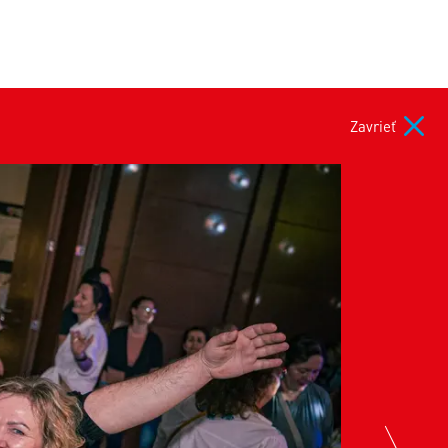
Zavrieť
nex