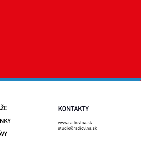
AŽE
KONTAKTY
INKY
www.radiovlna.sk
studio@radiovlna.sk
ÁVY