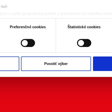
tiež:
cie o vašej geografickej polohe s presnosťou na niekoľko metr
riadenie aktívnym skenovaním konkrétnych charakteristík (odtla
a spracúvajú vaše osobné údaje, nájdete v časti s
vašimi nasta
Preferenčné cookies
Štatistické cookies
olať cez Vyhlásenie o používaní súborov cookie.
kies. Aktívnym nastavením nám udelíte súhlas s využívaním št
 cielenia a personalizácie obsahu reklamy. Tento súhlas môžete
elili opätovným vyvolaním tejto cookie lišty cez nastavenia o
nosť spracúvania vychádzajúceho zo súhlasu pred jeho odvolan
Povoliť výber