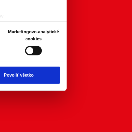
ov
čky prstov).
veniami
. Súhlas môžete
Marketingovo-analytické
cookies
atistických a marketingovo-
 kedykoľvek odvolať tak
chrany súkromia. Odvolanie
ím. Viac informácií o
Povoliť všetko