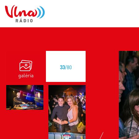
33
/80
galéria
previous