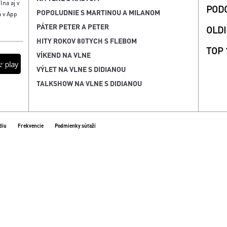
lna aj v
POD
POPOLUDNIE S MARTINOU A MILANOM
á v App
PÁTER PETER A PETER
OLDI
HITY ROKOV 80TYCH S FLEBOM
TOP 
VÍKEND NA VLNE
VÝLET NA VLNE S DIDIANOU
TALKSHOW NA VLNE S DIDIANOU
diu
Frekvencie
Podmienky súťaží