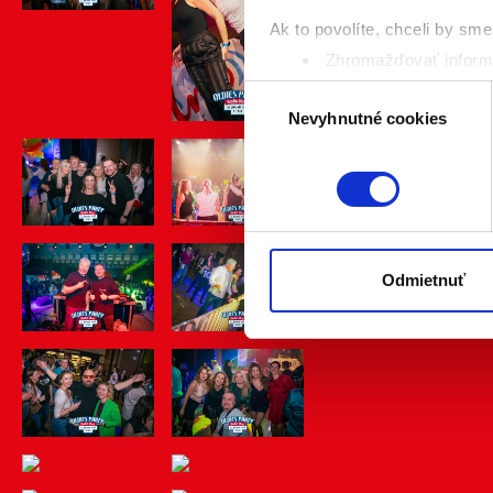
Ak to povolíte, chceli by sme 
Zhromažďovať informá
Identifikovať vaše za
Výber
Viac informácií o tom, ako s
Nevyhnutné cookies
súhlasu
kedykoľvek zmeniť alebo odv
Naša webstránka používa coo
analytických cookies na účel
jednoducho ako ste nám ho ud
súhlasu nemá vplyv na zákon
Odmietnuť
cookies.