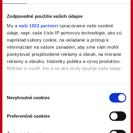
Zodpovedné použitie vašich údajov
My a
naši 1022 partneri
spracúvame vaše osobné
údaje, napr. vaše číslo IP pomocou technológie, ako sú
napríklad súbory cookie, na ukladanie a prístup k
informáciám na vašom zariadení, aby sme vám mohli
poskytovať prispôsobené reklamy a obsah, na meranie
reklamy a obsahu, štatistiky publika a vývoj produktov.
Môžete si zvoliť, kto a na aké účely použije vaše údaje.
Ak to povolíte, chceli by sme tiež:
Zhromažďovať informácie o vašej geografickej
Výber
Nevyhnutné cookies
polohe s presnosťou na niekoľko metrov
súhlasu
Identifikovať vaše zariadenie aktívnym
skenovaním konkrétnych charakteristík (odtlačky
Preferenčné cookies
prstov).
Viac informácií o tom, ako sa spracúvajú vaše osobné