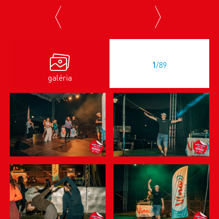
previous
next
1
/89
galéria