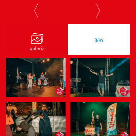
previous
next
8
/89
galéria