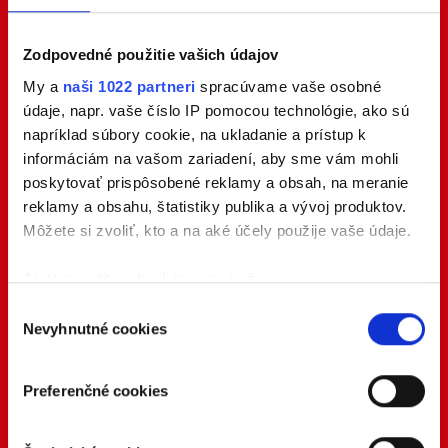
Zodpovedné použitie vašich údajov
My a
naši 1022 partneri
spracúvame vaše osobné
údaje, napr. vaše číslo IP pomocou technológie, ako sú
napríklad súbory cookie, na ukladanie a prístup k
informáciám na vašom zariadení, aby sme vám mohli
poskytovať prispôsobené reklamy a obsah, na meranie
reklamy a obsahu, štatistiky publika a vývoj produktov.
Môžete si zvoliť, kto a na aké účely použije vaše údaje.
Ak to povolíte, chceli by sme tiež:
Zhromažďovať informácie o vašej geografickej
Výber
Nevyhnutné cookies
polohe s presnosťou na niekoľko metrov
súhlasu
Identifikovať vaše zariadenie aktívnym
skenovaním konkrétnych charakteristík (odtlačky
Preferenčné cookies
prstov).
Viac informácií o tom, ako sa spracúvajú vaše osobné