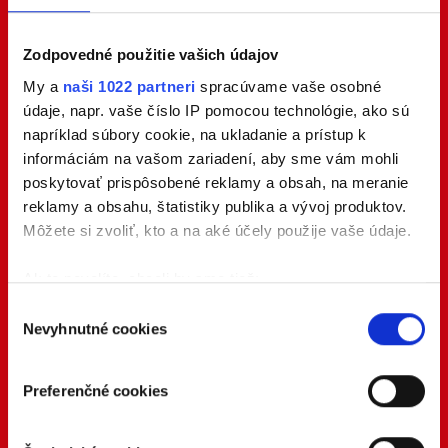
Zodpovedné použitie vašich údajov
My a
naši 1022 partneri
spracúvame vaše osobné
údaje, napr. vaše číslo IP pomocou technológie, ako sú
napríklad súbory cookie, na ukladanie a prístup k
informáciám na vašom zariadení, aby sme vám mohli
poskytovať prispôsobené reklamy a obsah, na meranie
reklamy a obsahu, štatistiky publika a vývoj produktov.
Môžete si zvoliť, kto a na aké účely použije vaše údaje.
Ak to povolíte, chceli by sme tiež:
Zhromažďovať informácie o vašej geografickej
Výber
Nevyhnutné cookies
polohe s presnosťou na niekoľko metrov
súhlasu
Identifikovať vaše zariadenie aktívnym
skenovaním konkrétnych charakteristík (odtlačky
Preferenčné cookies
prstov).
Viac informácií o tom, ako sa spracúvajú vaše osobné