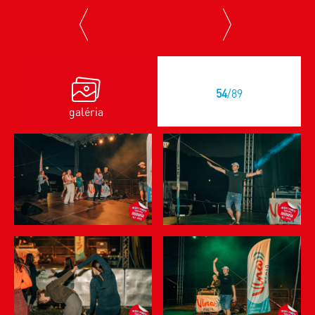
previous
next
54
/89
galéria