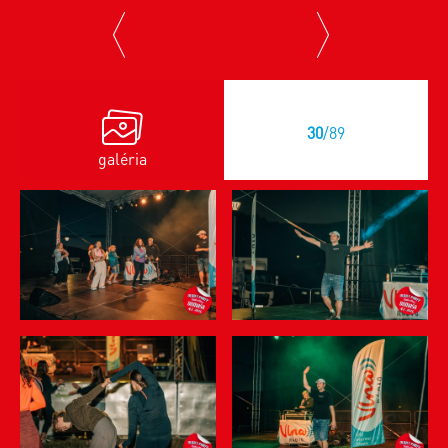
previous
next
30
/89
galéria