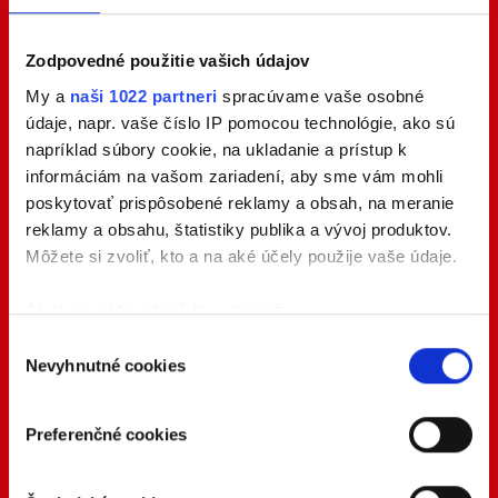
Zodpovedné použitie vašich údajov
My a
naši 1022 partneri
spracúvame vaše osobné
údaje, napr. vaše číslo IP pomocou technológie, ako sú
napríklad súbory cookie, na ukladanie a prístup k
informáciám na vašom zariadení, aby sme vám mohli
poskytovať prispôsobené reklamy a obsah, na meranie
reklamy a obsahu, štatistiky publika a vývoj produktov.
Môžete si zvoliť, kto a na aké účely použije vaše údaje.
Ak to povolíte, chceli by sme tiež:
Zhromažďovať informácie o vašej geografickej
Výber
Nevyhnutné cookies
polohe s presnosťou na niekoľko metrov
súhlasu
Identifikovať vaše zariadenie aktívnym
skenovaním konkrétnych charakteristík (odtlačky
Preferenčné cookies
prstov).
Viac informácií o tom, ako sa spracúvajú vaše osobné