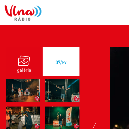
37
/89
galéria
previous