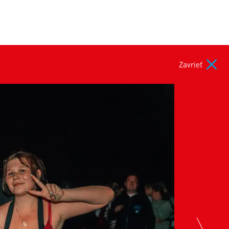
Zavrieť
nex