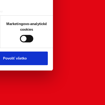
ov
čky prstov).
veniami
. Súhlas môžete
Marketingovo-analytické
cookies
atistických a marketingovo-
 kedykoľvek odvolať tak
chrany súkromia. Odvolanie
ím. Viac informácií o
Povoliť všetko