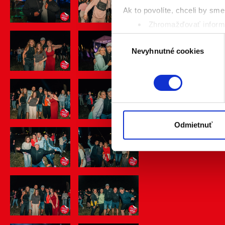
Ak to povolíte, chceli by sme 
Zhromažďovať informá
Identifikovať vaše za
Výber
Viac informácií o tom, ako s
Nevyhnutné cookies
súhlasu
kedykoľvek zmeniť alebo odv
Naša webstránka používa coo
analytických cookies na účel
jednoducho ako ste nám ho ud
súhlasu nemá vplyv na zákon
Odmietnuť
cookies.