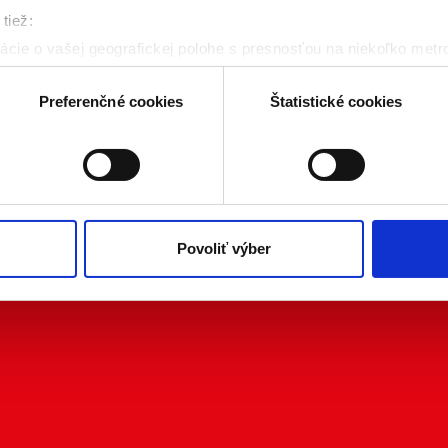
tiež:
cie o vašej geografickej polohe s presnosťou na niekoľko metr
riadenie aktívnym skenovaním konkrétnych charakteristík (odtla
a spracúvajú vaše osobné údaje, nájdete v časti s
vašimi nasta
Preferenčné cookies
Štatistické cookies
olať cez Vyhlásenie o používaní súborov cookie.
kies. Aktívnym nastavením nám udelíte súhlas s využívaním št
 cielenia a personalizácie obsahu reklamy. Tento súhlas môžete
elili opätovným vyvolaním tejto cookie lišty cez nastavenia o
nosť spracúvania vychádzajúceho zo súhlasu pred jeho odvolan
Povoliť výber