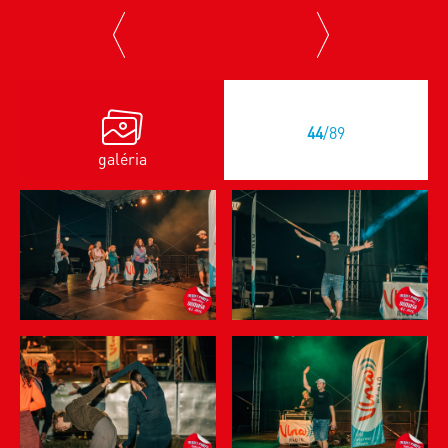
previous
next
44
/89
galéria