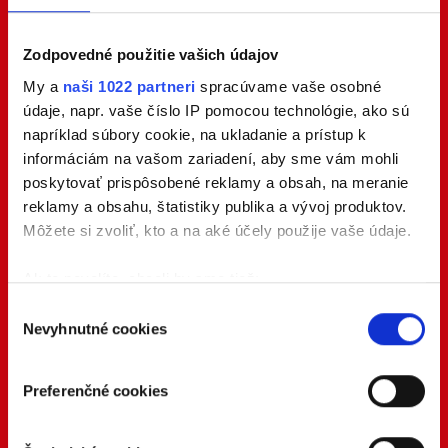
Zodpovedné použitie vašich údajov
My a
naši 1022 partneri
spracúvame vaše osobné
údaje, napr. vaše číslo IP pomocou technológie, ako sú
napríklad súbory cookie, na ukladanie a prístup k
informáciám na vašom zariadení, aby sme vám mohli
poskytovať prispôsobené reklamy a obsah, na meranie
reklamy a obsahu, štatistiky publika a vývoj produktov.
Môžete si zvoliť, kto a na aké účely použije vaše údaje.
Ak to povolíte, chceli by sme tiež:
Zhromažďovať informácie o vašej geografickej
Výber
Nevyhnutné cookies
polohe s presnosťou na niekoľko metrov
súhlasu
Identifikovať vaše zariadenie aktívnym
skenovaním konkrétnych charakteristík (odtlačky
Preferenčné cookies
prstov).
Viac informácií o tom, ako sa spracúvajú vaše osobné