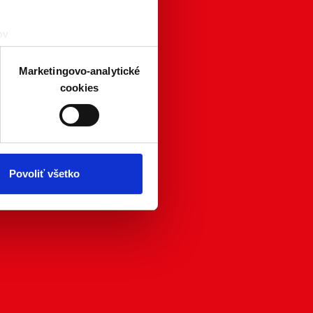
ov
čky prstov).
veniami
. Súhlas môžete
Marketingovo-analytické
cookies
atistických a marketingovo-
 kedykoľvek odvolať tak
chrany súkromia. Odvolanie
ím. Viac informácií o
Povoliť všetko