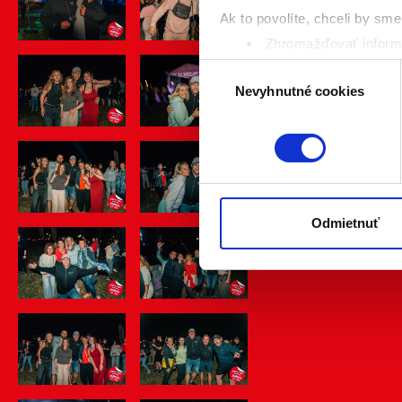
Ak to povolíte, chceli by sme 
Zhromažďovať informá
Identifikovať vaše za
Výber
Viac informácií o tom, ako s
Nevyhnutné cookies
súhlasu
kedykoľvek zmeniť alebo odv
Naša webstránka používa coo
analytických cookies na účel
jednoducho ako ste nám ho ud
súhlasu nemá vplyv na zákon
Odmietnuť
cookies.