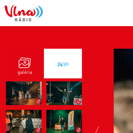
24
/89
galéria
previous