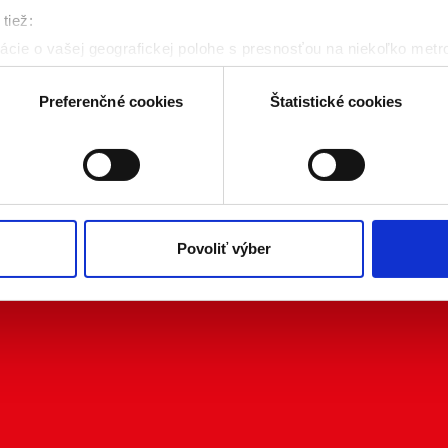
tiež:
cie o vašej geografickej polohe s presnosťou na niekoľko metr
riadenie aktívnym skenovaním konkrétnych charakteristík (odtla
a spracúvajú vaše osobné údaje, nájdete v časti s
vašimi nasta
Preferenčné cookies
Štatistické cookies
olať cez Vyhlásenie o používaní súborov cookie.
kies. Aktívnym nastavením nám udelíte súhlas s využívaním št
 cielenia a personalizácie obsahu reklamy. Tento súhlas môžete
elili opätovným vyvolaním tejto cookie lišty cez nastavenia o
nosť spracúvania vychádzajúceho zo súhlasu pred jeho odvolan
Povoliť výber