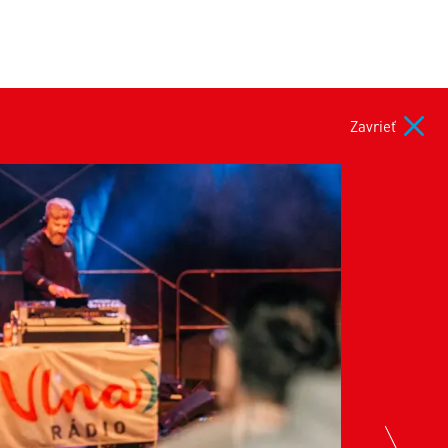
Zavrieť
nex